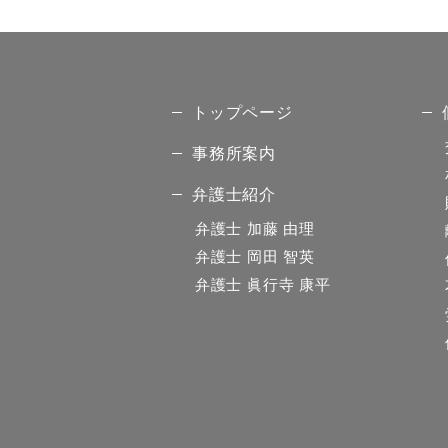
トップページ
事務所案内
弁護士紹介
弁護士
加藤 由理
弁護士
岡田 智英
弁護士
眞行寺 康平